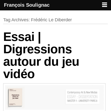
François Soulignac
French creative specialized in new media & technologies
François Soulignac | Digital Creative
Primary menu
Skip to primary content
Skip to secondary content
Tag Archives:
Frédéric Le Diberder
Essai |
Digressions
autour du jeu
vidéo