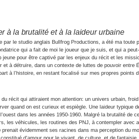
r à la brutalité et à la laideur urbaine
ée par le studio anglais Bullfrog Productions, a été ma toute
trice qui a fait de moi le joueur que je suis, et qui a peut-
p jeune pour être captivé par les enjeux du récit et les miss
r et à détruire, dans un contexte de luttes de pouvoir entre 
 à l’histoire, en restant focalisé sur mes propres points d’in
u récit qui attiraient mon attention: un univers urbain, froi
erver quand on est curieux et espiègle. Une laideur typique
 l’ouest dans les années 1950-1960. Malgré la brutalité de ce
rs, les véhicules, les routines des PNJ, à contempler avec a
sité prenait évidemment ses racines dans ma perception du m
constitué d’amour pour le vivant, de culture, et de fantaisie.