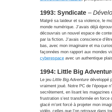
1993: Syndicate
–
Dévelop
Malgré sa laideur et sa violence, le 
monde numérique. J’avais déjà éprouvé c
découvrais un nouvel espace de contem
par la fiction. J’avais conscience d’êt
bas, avec mon imaginaire et ma curiosi
façonnées mon rapport aux mondes virt
cyberespace
avec un authentique plais
1994: Little Big Adventur
Le jeu
Little Big Adventure
développé pa
vraiment joué. Notre PC de l’époque n’a
secrètement, en lisant les magazines 
frustration s’est transformée en force
glacé m’ont forcé à projeter mon imagi
vidéo, celles que l’on retrouve dans to