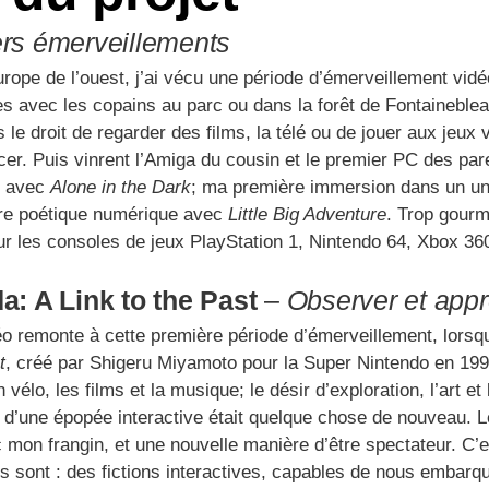
rs émerveillements
pe de l’ouest, j’ai vécu une période d’émerveillement vidéo
es avec les copains au parc ou dans la forêt de Fontaineblea
e droit de regarder des films, la télé ou de jouer aux jeux v
. Puis vinrent l’Amiga du cousin et le premier PC des paren
l avec
Alone in the Dark
; ma première immersion dans un u
re poétique numérique avec
Little Big Adventure
. Trop gourm
r les consoles de jeux PlayStation 1, Nintendo 64, Xbox 360
a: A Link to the Past
–
Observer et app
o remonte à cette première période d’émerveillement, lorsqu
t
, créé par Shigeru Miyamoto pour la Super Nintendo en 19
élo, les films et la musique; le désir d’exploration, l’art et l
s d’une épopée interactive était quelque chose de nouveau. L
mon frangin, et une nouvelle manière d’être spectateur. C
ils sont : des fictions interactives, capables de nous embar