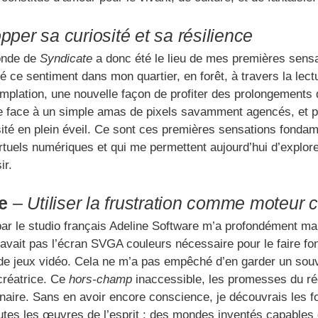
per sa curiosité et sa résilience
monde de
Syndicate
a donc été le lieu de mes premières sensat
e sentiment dans mon quartier, en forêt, à travers la lecture
plation, une nouvelle façon de profiter des prolongements d
re face à un simple amas de pixels savamment agencés, et pou
té en plein éveil. Ce sont ces premières sensations fondame
uels numériques et qui me permettent aujourd’hui d’explorer
ir.
e
–
Utiliser la frustration comme moteur c
r le studio français Adeline Software m’a profondément marq
vait pas l’écran SVGA couleurs nécessaire pour le faire fonc
de jeux vidéo. Cela ne m’a pas empêché d’en garder un souve
 créatrice. Ce
hors-champ
inaccessible, les promesses du réci
naire. Sans en avoir encore conscience, je découvrais les fo
utes les œuvres de l’esprit : des mondes inventés capables de