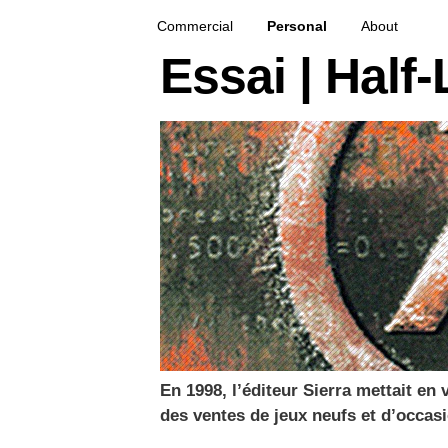
French creative specialized in new media & techno
François Soulignac | Digital Creative
Primary menu
Skip to primary content
Skip to secondary content
Commercial
Personal
About
Essai | Half
En 1998, l’éditeur Sierra mettait en 
des ventes de jeux neufs et d’occasi