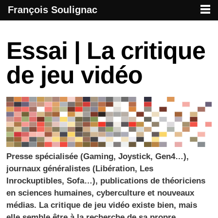
François Soulignac
French creative specialized in new media & technologies
François Soulignac | Digital Creative
Primary menu
Skip to primary content
Skip to secondary content
Post navigation
Essai | La critique
de jeu vidéo
Presse spécialisée (Gaming, Joystick, Gen4…),
journaux généralistes (Libération, Les
Inrockuptibles, Sofa…), publications de théoriciens
en sciences humaines, cyberculture et nouveaux
médias. La critique de jeu vidéo existe bien, mais
elle semble être à la recherche de sa propre