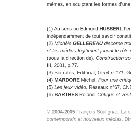
mêmes, en sculptant les formes d’une v
–
(1) Au sens ou Edmund
HUSSERL
l’e
indépendamment de tout savoir consti
(2)
Michèle
GELLEREAU
discerne troi
et les médias-légitiment jouant le rôle
(sous la direction de),
Construction soc
III, 2001, p.77.
(3) Socrates, Editorial,
Gen4 n°171
, G
(4)
MARDORE
Michel,
Pour une critiq
(5)
Les jeux vidéo
, Réseaux n°67, CNET
(6)
BARTHES
Roland,
Critique et véri
©
2004-2005
François Soulignac, La cr
contemporain et nouveaux médias
. Di