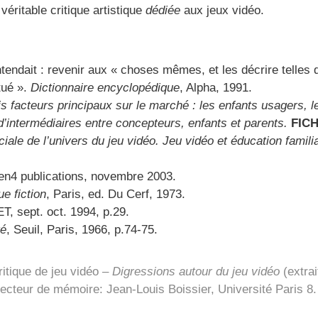
éritable critique artistique
dédiée
aux jeux vidéo.
ntendait : revenir aux « choses mêmes, et les décrire telles 
tué ».
Dictionnaire encyclopédique
, Alpha, 1991.
s facteurs principaux sur le marché : les enfants usagers, l
 d’intermédiaires entre concepteurs, enfants et parents.
FIC
iale de l’univers du jeu vidéo. Jeu vidéo et éducation famili
en4 publications, novembre 2003.
ue fiction
, Paris, ed. Du Cerf, 1973.
, sept. oct. 1994, p.29.
té
, Seuil, Paris, 1966, p.74-75.
itique de jeu vidéo –
Digressions autour du jeu vidéo
(extra
recteur de mémoire: Jean-Louis Boissier, Université Paris 8.