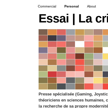
French creative specialized in new media & techno
François Soulignac | Digital Creative
Primary menu
Skip to primary content
Skip to secondary content
Commercial
Personal
About
Essai | La cr
Presse spécialisée (Gaming, Joystic
théoriciens en sciences humaines, cy
la recherche de sa propre modernité