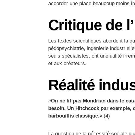
accorder une place beaucoup moins imp
Critique de l
Les textes scientifiques abordent la q
pédopsychiatrie, ingénierie industriell
seuls spécialistes, ont une utilité irr
et aux créateurs.
Réalité indus
«
On ne lit pas Mondrian dans le cata
besoin. Un Hitchcock par exemple, q
barbouillis classique
.» (4)
La question de la nécessité sociale d’u