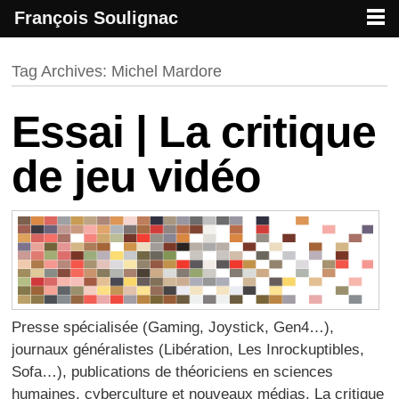
François Soulignac
French creative specialized in new media & technologies
François Soulignac | Digital Creative
Primary menu
Skip to primary content
Skip to secondary content
Tag Archives:
Michel Mardore
Essai | La critique
de jeu vidéo
Presse spécialisée (Gaming, Joystick, Gen4…),
journaux généralistes (Libération, Les Inrockuptibles,
Sofa…), publications de théoriciens en sciences
humaines, cyberculture et nouveaux médias. La critique