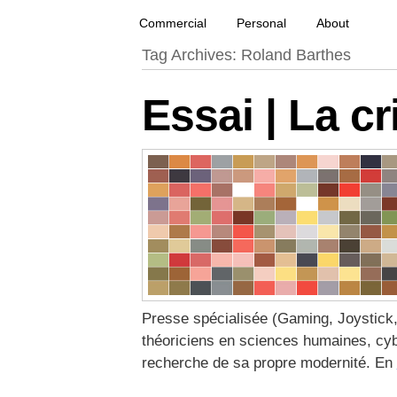
French creative specialized in new media & techno
François Soulignac | Digital Creative
Primary menu
Skip to primary content
Skip to secondary content
Commercial
Personal
About
Tag Archives:
Roland Barthes
Essai | La cr
Presse spécialisée (Gaming, Joystick,
théoriciens en sciences humaines, cybe
recherche de sa propre modernité. En