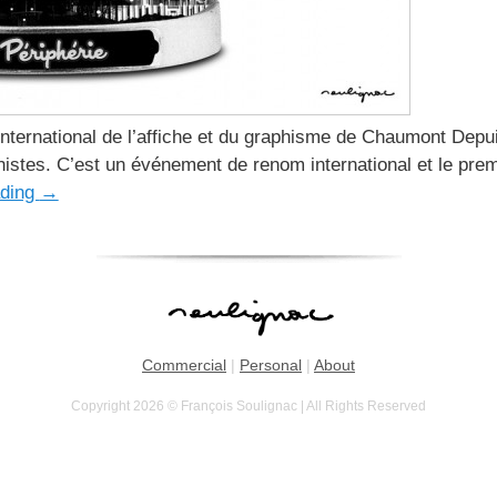
ternational de l’affiche et du graphisme de Chaumont Depu
histes. C’est un événement de renom international et le prem
ading
→
Commercial
|
Personal
|
About
Copyright 2026 © François Soulignac | All Rights Reserved