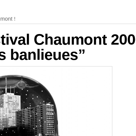
logies
umont !
stival Chaumont 200
es banlieues”