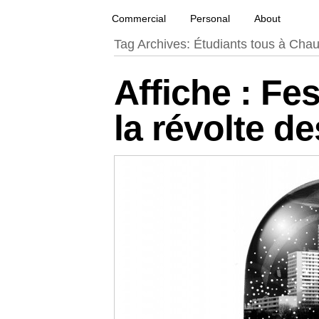
French creative specialized in new media & techno
François Soulignac | Digital Creative
Primary menu
Skip to primary content
Skip to secondary content
Commercial
Personal
About
Tag Archives:
Étudiants tous à Cha
Affiche : Fe
la révolte d