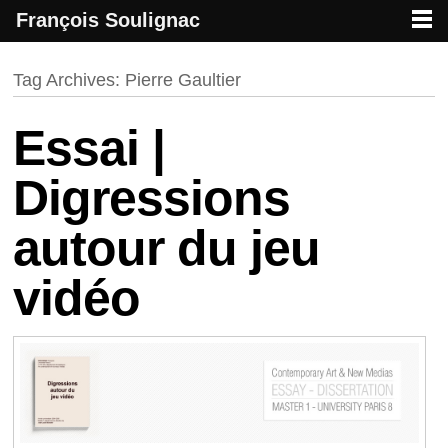
François Soulignac
French creative specialized in new media & technologies
François Soulignac | Digital Creative
Primary menu
Skip to primary content
Skip to secondary content
Tag Archives:
Pierre Gaultier
Essai |
Digressions
autour du jeu
vidéo